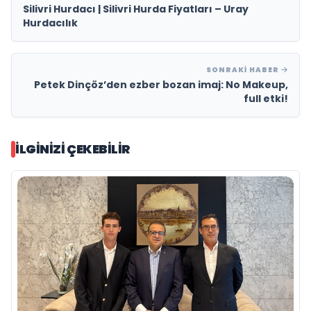
Silivri Hurdacı | Silivri Hurda Fiyatları – Uray
Hurdacılık
SONRAKI HABER
Petek Dinçöz’den ezber bozan imaj: No Makeup,
full etki!
İLGINIZI ÇEKEBILIR