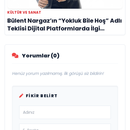
KÜLTÜR VE SANAT
Bülent Nargaz’ın “Yokluk Bile Hoş” Adlı
Teklisi Dijital Platformlarda İlgi
Görmeye Devam Ediyor
Yorumlar (0)
Henüz yorum yazılmamış. İlk görüşü siz bildirin!
FIKIR BELIRT