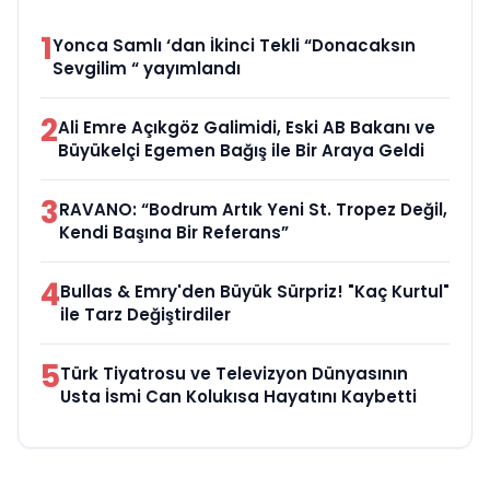
1
Yonca Samlı ‘dan İkinci Tekli “Donacaksın
Sevgilim “ yayımlandı
2
Ali Emre Açıkgöz Galimidi, Eski AB Bakanı ve
Büyükelçi Egemen Bağış ile Bir Araya Geldi
3
RAVANO: “Bodrum Artık Yeni St. Tropez Değil,
Kendi Başına Bir Referans”
4
Bullas & Emry'den Büyük Sürpriz! "Kaç Kurtul"
ile Tarz Değiştirdiler
5
Türk Tiyatrosu ve Televizyon Dünyasının
Usta İsmi Can Kolukısa Hayatını Kaybetti