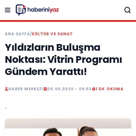
ANA SAYFA
/
KÜLTÜR VE SANAT
Yıldızların Buluşma
Noktası: Vitrin Programı
Gündem Yarattı!
HABER MERKEZI
09.05.2025 - 09:53
1 DK OKUMA
..