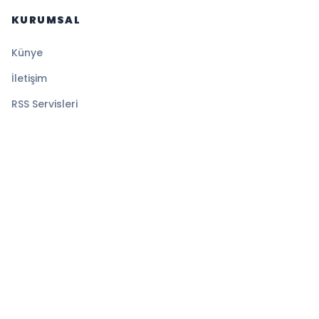
KURUMSAL
Künye
İletişim
RSS Servisleri
YASAL
Gizlilik Politikası
Kullanım Şartları
Çerez Politikası
© 2026 Haberini Yaz. Tüm hakları saklıdır.