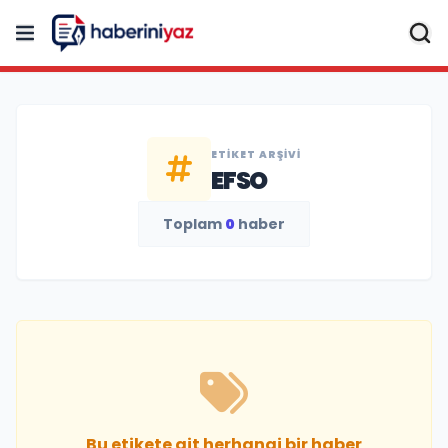
ETIKET ARŞIVI
EFSO
Toplam
0
haber
Bu etikete ait herhangi bir haber