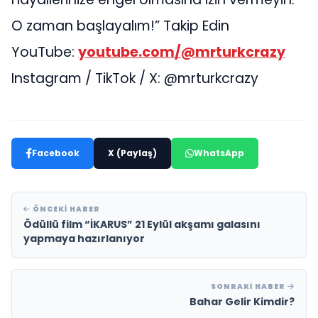
O zaman başlayalım!” Takip Edin
YouTube:
youtube.com/@mrturkcrazy
Instagram / TikTok / X: @mrturkcrazy
Facebook
X (Paylaş)
WhatsApp
ÖNCEKI HABER
Ödüllü film “İKARUS” 21 Eylül akşamı galasını
yapmaya hazırlanıyor
SONRAKI HABER
Bahar Gelir Kimdir?