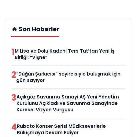
🔥 Son Haberler
1
M Lisa ve Dolu Kadehi Ters Tut’tan Yeni İş
Birliği: “Vişne”
2
“Düğün Şarkıcısı” seyircisiyle buluşmak için
gün sayıyor
3
Açıkgöz Savunma Sanayi AŞ Yeni Yönetim
Kurulunu Açıkladı ve Savunma Sanayinde
Küresel Vizyon Vurgusu
4
Rubato Konser Serisi Müzikseverlerle
Buluşmaya Devam Ediyor