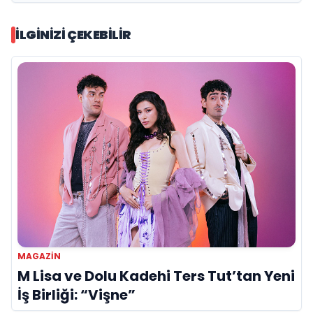
İLGINIZI ÇEKEBILIR
MAGAZİN
M Lisa ve Dolu Kadehi Ters Tut’tan Yeni
İş Birliği: “Vişne”