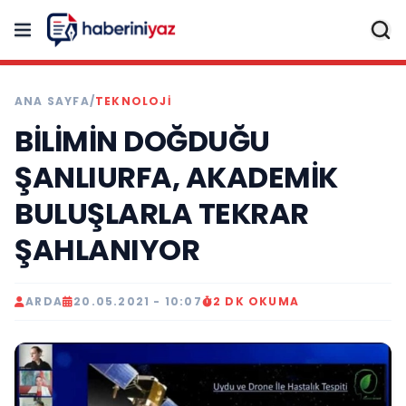
ANA SAYFA
/
TEKNOLOJİ
BİLİMİN DOĞDUĞU
ŞANLIURFA, AKADEMİK
BULUŞLARLA TEKRAR
ŞAHLANIYOR
ARDA
20.05.2021 - 10:07
2 DK OKUMA