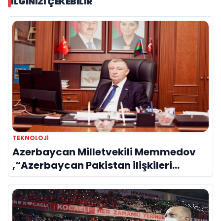
İLGINIZI ÇEKEBILIR
TEKNOLOJİ
Azerbaycan Milletvekili Memmedov
,“Azerbaycan Pakistan ilişkileri
samimi ve sağlam temellere
dayanmaktadır”