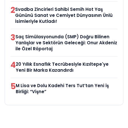
2
Svadba Zincirleri Sahibi Semih Hot Yaş
Gününü Sanat ve Cemiyet Dünyasının Ünlü
İsimleriyle Kutladı!
3
Saç Simülasyonunda (SMP) Doğru Bilinen
Yanlışlar ve Sektörün Geleceği: Onur Akdeniz
ile Özel Röportaj
4
20 Yıllık Esnaflık Tecrübesiyle Kızıltepe'ye
Yeni Bir Marka Kazandırdı
5
M Lisa ve Dolu Kadehi Ters Tut’tan Yeni İş
Birliği: “Vişne”