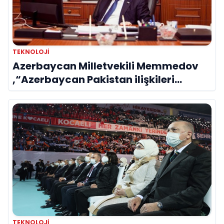
TEKNOLOJİ
Azerbaycan Milletvekili Memmedov
,“Azerbaycan Pakistan ilişkileri
samimi ve sağlam temellere
dayanmaktadır”
TEKNOLOJİ