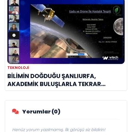
TEKNOLOJİ
BİLİMİN DOĞDUĞU ŞANLIURFA,
AKADEMİK BULUŞLARLA TEKRAR
ŞAHLANIYOR
Yorumlar (0)
Henüz yorum yazılmamış. İlk görüşü siz bildirin!