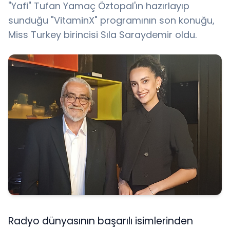
"Yafi" Tufan Yamaç Öztopal'ın hazırlayıp
sunduğu "VitaminX" programının son konuğu,
Miss Turkey birincisi Sıla Saraydemir oldu.
Radyo dünyasının başarılı isimlerinden