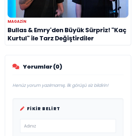
MAGAZİN
Bullas & Emry'den Büyük Sürpriz! "Kaç
Kurtul" ile Tarz Değiştirdiler
Yorumlar (0)
Henüz yorum yazılmamış. İlk görüşü siz bildirin!
FIKIR BELIRT