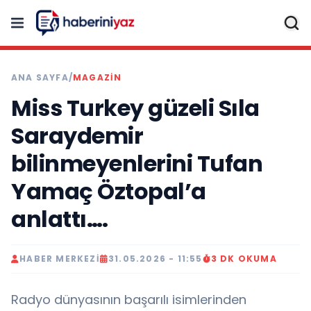
ANA SAYFA
/
MAGAZİN
Miss Turkey güzeli Sıla
Saraydemir
bilinmeyenlerini Tufan
Yamaç Öztopal’a
anlattı….
HABER MERKEZI
31.05.2026 - 11:55
3 DK OKUMA
Radyo dünyasının başarılı isimlerinden