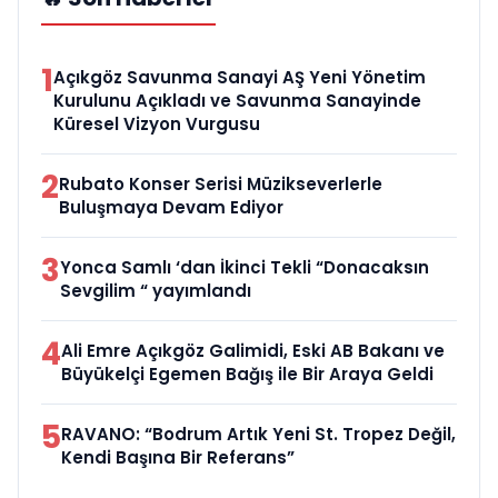
1
Açıkgöz Savunma Sanayi AŞ Yeni Yönetim
Kurulunu Açıkladı ve Savunma Sanayinde
Küresel Vizyon Vurgusu
2
Rubato Konser Serisi Müzikseverlerle
Buluşmaya Devam Ediyor
3
Yonca Samlı ‘dan İkinci Tekli “Donacaksın
Sevgilim “ yayımlandı
4
Ali Emre Açıkgöz Galimidi, Eski AB Bakanı ve
Büyükelçi Egemen Bağış ile Bir Araya Geldi
5
RAVANO: “Bodrum Artık Yeni St. Tropez Değil,
Kendi Başına Bir Referans”