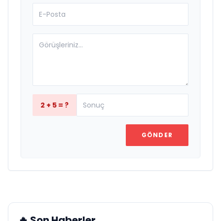
2 + 5 = ?
GÖNDER
🔥 Son Haberler