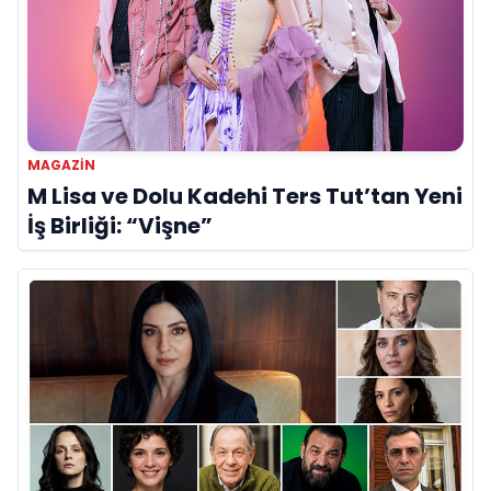
MAGAZİN
M Lisa ve Dolu Kadehi Ters Tut’tan Yeni
İş Birliği: “Vişne”