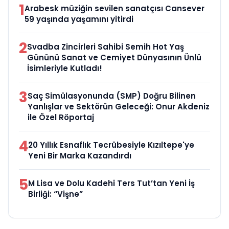
1
Arabesk müziğin sevilen sanatçısı Cansever
59 yaşında yaşamını yitirdi
2
Svadba Zincirleri Sahibi Semih Hot Yaş
Gününü Sanat ve Cemiyet Dünyasının Ünlü
İsimleriyle Kutladı!
3
Saç Simülasyonunda (SMP) Doğru Bilinen
Yanlışlar ve Sektörün Geleceği: Onur Akdeniz
ile Özel Röportaj
4
20 Yıllık Esnaflık Tecrübesiyle Kızıltepe'ye
Yeni Bir Marka Kazandırdı
5
M Lisa ve Dolu Kadehi Ters Tut’tan Yeni İş
Birliği: “Vişne”