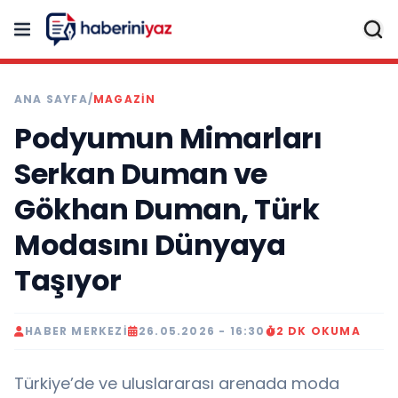
ANA SAYFA
/
MAGAZİN
Podyumun Mimarları
Serkan Duman ve
Gökhan Duman, Türk
Modasını Dünyaya
Taşıyor
HABER MERKEZI
26.05.2026 - 16:30
2 DK OKUMA
Türkiye’de ve uluslararası arenada moda