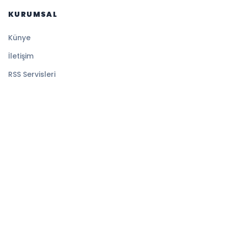
KURUMSAL
Künye
İletişim
RSS Servisleri
YASAL
Gizlilik Politikası
Kullanım Şartları
Çerez Politikası
© 2026 Haberini Yaz. Tüm hakları saklıdır.