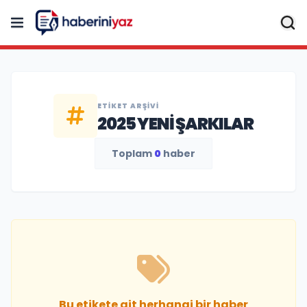
ETIKET ARŞIVI
2025 YENI ŞARKILAR
Toplam
0
haber
Bu etikete ait herhangi bir haber